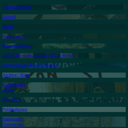
Thomas Gerwin
Aktuell
Werke
listen+watch
KlangWeltKarte
Institut für multisensoriale Kunst Berlin
Internationales Klangkunstfest
Archive / Blog
KlangWelten
ad hoc
Ensembles
Publikationen
Impressum
Datenschutz